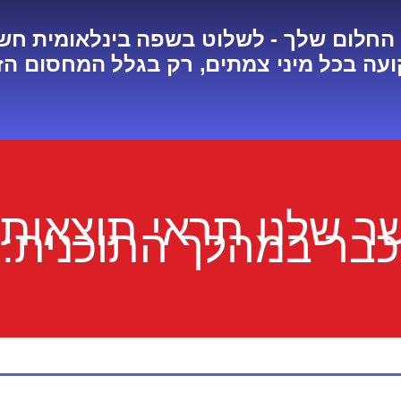
החלום שלך - לשלוט בשפה בינלאומית חשו
עה בכל מיני צמתים, רק בגלל המחסום הז
ר שלנו תראי תוצאות 
כבר במהלך התוכנית: