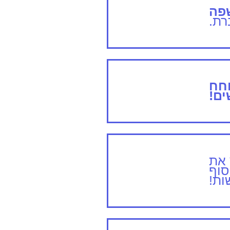
שפה
רת.
וחח
ים!
 את
סוף
ות!