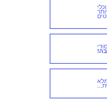
כלי
ותר
ים
ודי
ה!
מלא
...