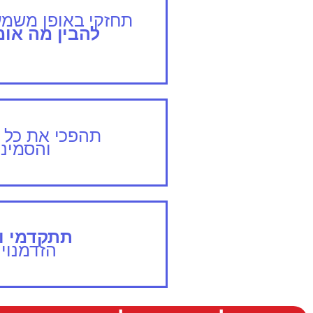
תחזקי באופן משמע
להבין מה אומ
תהפכי את כל ה
והסמינ
תתקדמי ות
הזדמנויו