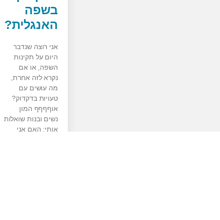
בשפה
האנגלית?
אני רוצה שנדבר
היום על תקינות
השפה, או אם
נקרא לזה אחרת,
מה עושים עם
טעויות בדקדוק?
אוףףףף המון
נשים ובנות שואלות
אותי: האם אני
למאמר המלא >>