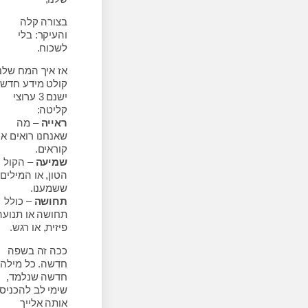
בצורה קלה
והעיקר: בלי
לשכוח.
אז איך המח שלנו
קולט מידע חדש?
ישנם 3 ערוצי
קליטה:
ראייה
– מה
שאנחנו רואים או
קוראים.
שמיעה
– הקול ,
הטון, או המילים
ששמענו.
תחושה
– כולל
תחושה או תנועה
פיזית, או רגש.
ככה זה בשפה
חדשה. כל מילה
חדשה שנלמד,
שימי לב להכניס
אותה אלייך