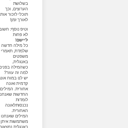
בשלושת
הערוצים, וכך
תוכלי לזכור אותה
לאורך זמן!
וטיפ נוסף: חשוב
לא פחות
ליישם
!
כל מילה חדשה
שלמדת, תאמרי 5
משפטים
באנגלית,
כשהמילה בפנים.
למה זה עוזר?
יש לנו במוח אונה
קדמית ואונה
אחורית. המילים
החדשות שאנחנו
לומדות
נכנסותלאונה
האחורית.
המילים שאנחנו
משתמשות איתן
באנגלית נמצאות