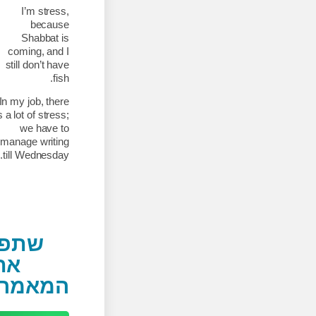
I’m stress,
because
Shabbat is
coming, and I
still don’t have
fish.
In my job, there
is a lot of stress;
we have to
manage writing
till Wednesday.
שתפי
את
המאמר: