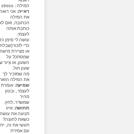
המילה : stress
ראייה
: אני רואה
את המילה
הכתובה, ואם לא,
כותבת אותה
לעצמי.
עושה לי סימן כזה
כדי לזכור(שבלול)
או מציירת מישהו
שמסתכל על
השעון, או ציור של
שעון חול.
מה שמזכיר לך
את המילה הזאת.
שמיעה
: אומרת
לעצמי , ובטון
מהיר
שמשדר..לחץ.
תחושה
: איזו
תנועה את עושה
כשאת לחוצה?
תעשי את זה, יחד
עם אמירת