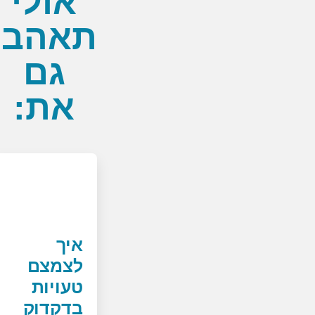
אולי
תאהבי
גם
את:
איך
לצמצם
טעויות
בדקדוק