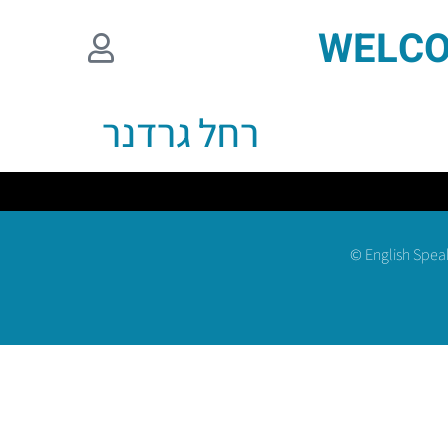
WELCO
רחל גרדנר
© English Spea