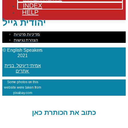
INDEX
HELP
יהודית גייל
מדיניות פרטיות
הצהרת נגישות
© English Speakers
2021
אמיתי דיגיטל בניית
אתרים
Some photos on this
website were taken from
pixabay.com
כתוב את הכותרת כאן