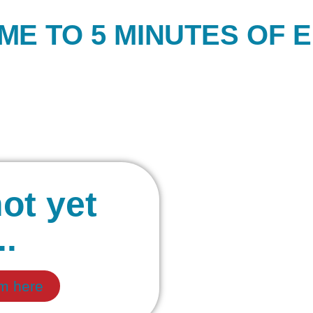
E TO 5 MINUTES OF 
ot yet
..
om here