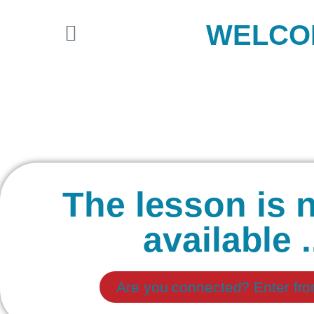
WELCOM
The lesson is n
available .
Are you connected? Enter fr