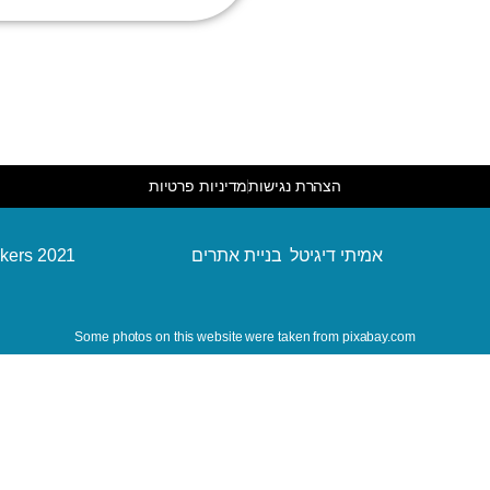
הצהרת נגישות
מדיניות פרטיות
kers 2021
אמיתי דיגיטל בניית אתרים
Some photos on this website were taken from pixabay.com