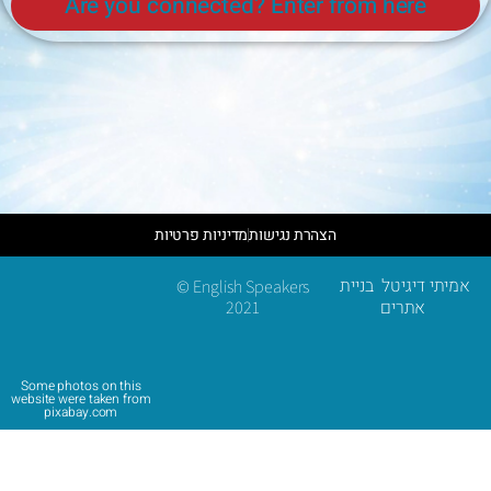
Are you connected? Enter from here
הצהרת נגישות
מדיניות פרטיות
אמיתי דיגיטל בניית
© English Speakers
אתרים
2021
Some photos on this
website were taken from
pixabay.com