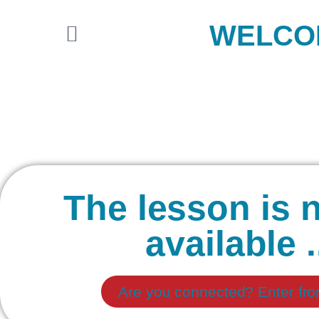
WELCOM
The lesson is n
available .
Are you connected? Enter fr