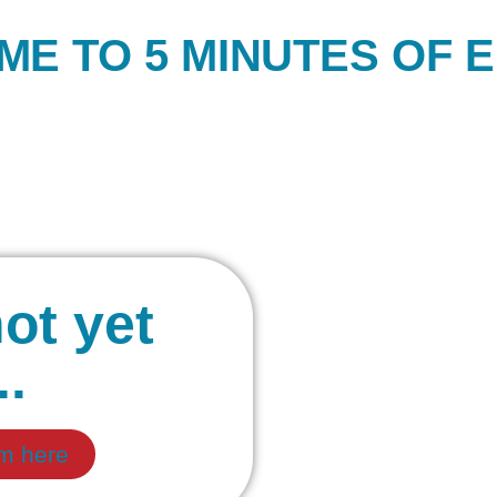
E TO 5 MINUTES OF 
ot yet
..
om here