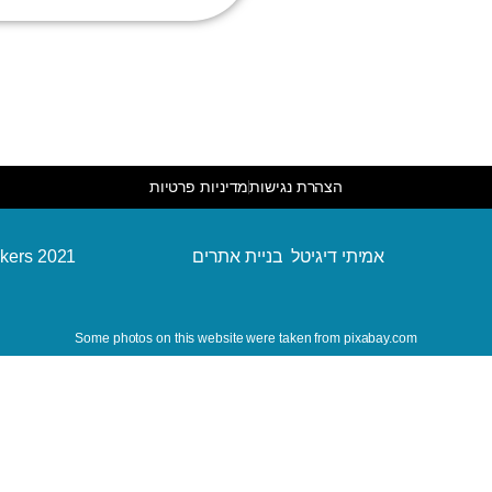
הצהרת נגישות
מדיניות פרטיות
kers 2021
אמיתי דיגיטל בניית אתרים
Some photos on this website were taken from pixabay.com