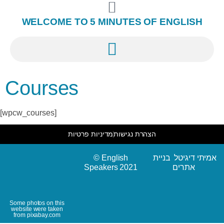
WELCOME TO 5 MINUTES OF ENGLISH
Courses
[wpcw_courses]
הצהרת נגישות
מדיניות פרטיות
© English
אמיתי דיגיטל בניית
Speakers 2021
אתרים
Some photos on this
website were taken
from pixabay.com